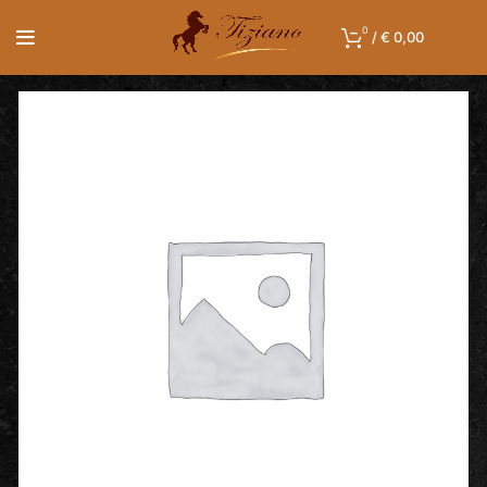
0
/
€
0,00