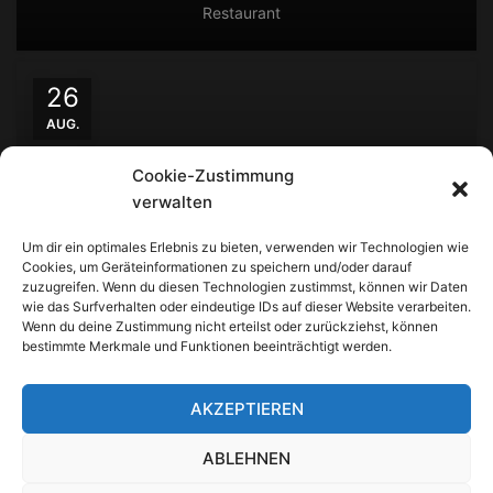
Restaurant
26
AUG.
Cookie-Zustimmung
verwalten
Um dir ein optimales Erlebnis zu bieten, verwenden wir Technologien wie
Cookies, um Geräteinformationen zu speichern und/oder darauf
DESIGN TRENDS
zuzugreifen. Wenn du diesen Technologien zustimmst, können wir Daten
wie das Surfverhalten oder eindeutige IDs auf dieser Website verarbeiten.
The big design: Wall likes pictures
Wenn du deine Zustimmung nicht erteilst oder zurückziehst, können
bestimmte Merkmale und Funktionen beeinträchtigt werden.
Restaurant
AKZEPTIEREN
ABLEHNEN