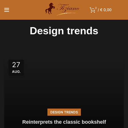
0
/
€
0,00
Design trends
27
AUG.
DESIGN TRENDS
Reinterprets the classic bookshelf