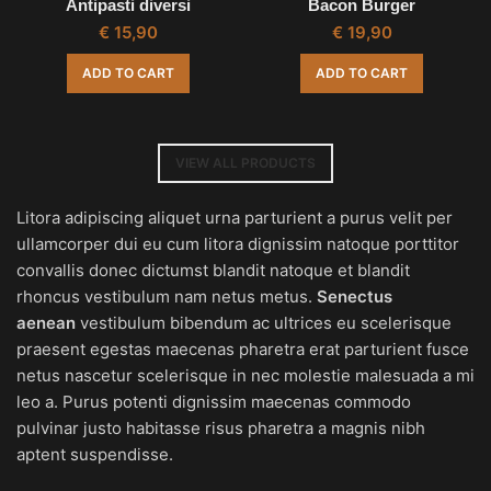
Antipasti diversi
Bacon Burger
€
15,90
€
19,90
ADD TO CART
ADD TO CART
VIEW ALL PRODUCTS
Litora adipiscing aliquet urna parturient a purus velit per
ullamcorper dui eu cum litora dignissim natoque porttitor
convallis donec dictumst blandit natoque et blandit
rhoncus vestibulum nam netus metus.
Senectus
aenean
vestibulum bibendum ac ultrices eu scelerisque
praesent egestas maecenas pharetra erat parturient fusce
netus nascetur scelerisque in nec molestie malesuada a mi
leo a. Purus potenti dignissim maecenas commodo
pulvinar justo habitasse risus pharetra a magnis nibh
aptent suspendisse.