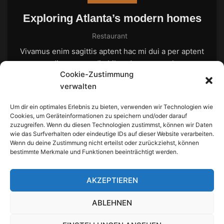
Exploring Atlanta’s modern homes
Restaurant
Vivamus enim sagittis aptent hac mi dui a per aptent
suspendisse cras odio bibendum augue rhoncus
Cookie-Zustimmung
laoreet dui praesent sodales sodales....
verwalten
CONTINUE READING
Um dir ein optimales Erlebnis zu bieten, verwenden wir Technologien wie
Cookies, um Geräteinformationen zu speichern und/oder darauf
zuzugreifen. Wenn du diesen Technologien zustimmst, können wir Daten
wie das Surfverhalten oder eindeutige IDs auf dieser Website verarbeiten.
Wenn du deine Zustimmung nicht erteilst oder zurückziehst, können
bestimmte Merkmale und Funktionen beeinträchtigt werden.
AKZEPTIEREN
ABLEHNEN