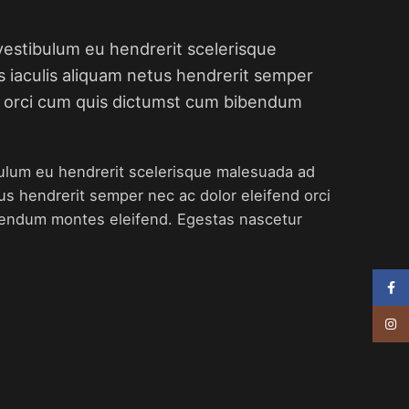
vestibulum eu hendrerit scelerisque
s iaculis aliquam netus hendrerit semper
d orci cum quis dictumst cum bibendum
bulum eu hendrerit scelerisque malesuada ad
tus hendrerit semper nec ac dolor eleifend orci
endum montes eleifend. Egestas nascetur
Face
Insta