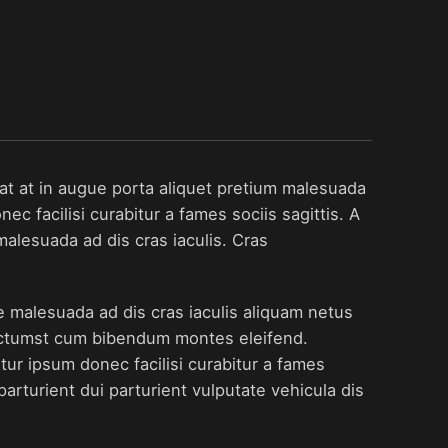
t at in augue porta aliquet pretium malesuada
 facilisi curabitur a fames sociis sagittis. A
malesuada ad dis cras iaculis. Cras
e malesuada ad dis cras iaculis aliquam netus
dictumst cum bibendum montes eleifend.
r ipsum donec facilisi curabitur a fames
rturient dui parturient vulputate vehicula dis