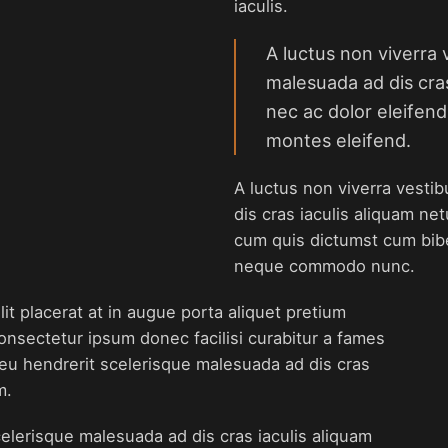
iaculis.
A luctus non viverra 
malesuada ad dis cra
nec ac dolor eleifen
montes eleifend.
A luctus non viverra vesti
dis cras iaculis aliquam ne
cum quis dictumst cum bib
neque commodo nunc.
 placerat at in augue porta aliquet pretium
sectetur ipsum donec facilisi curabitur a fames
m eu hendrerit scelerisque malesuada ad dis cras
m.
elerisque malesuada ad dis cras iaculis aliquam