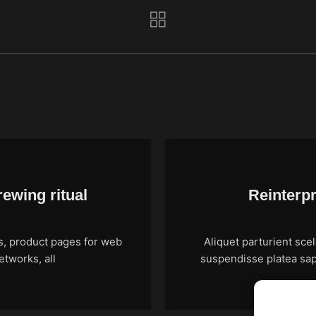
rewing ritual
Reinterpr
es, product pages for web
Aliquet parturient sce
etworks, all
suspendisse platea sapi