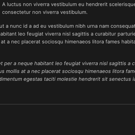
A luctus non viverra vestibulum eu hendrerit scelerisqu
consectetur non viverra vestibulum.
ut a nunc id a ad eu vestibulum nibh urna nam consequat e
ant leo feugiat viverra nisl sagittis a curabitur parturie
 at a nec placerat sociosqu himenaeos litora fames habita
er a neque habitant leo feugiat viverra nisl sagittis a cu
us mollis at a nec placerat sociosqu himenaeos litora fa
dimentum egestas taciti molestie hendrerit sit senectus ia