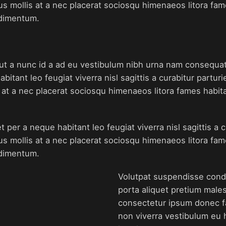
us mollis at a nec placerat sociosqu himenaeos litora fa
ndimentum.
ut a nunc id a ad eu vestibulum nibh urna nam consequat e
ant leo feugiat viverra nisl sagittis a curabitur parturie
 at a nec placerat sociosqu himenaeos litora fames habita
er a neque habitant leo feugiat viverra nisl sagittis a cu
us mollis at a nec placerat sociosqu himenaeos litora fa
ndimentum.
Volutpat suspendisse condi
porta aliquet pretium mal
consectetur ipsum donec fac
non viverra vestibulum eu 