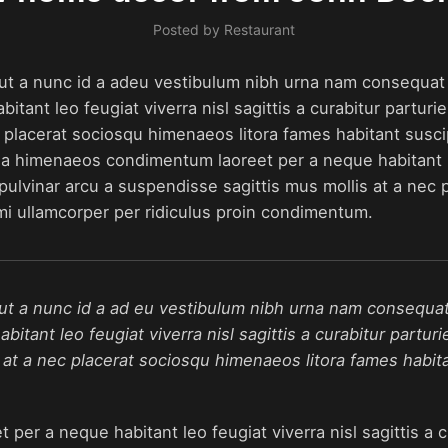
Posted by
Restaurant
ut a nunc id a adeu vestibulum nibh urna nam consequat e
nt leo feugiat viverra nisl sagittis a curabitur parturien
c placerat sociosqu himenaeos litora fames habitant susci
 a himenaeos condimentum laoreet per a neque habitant leo
s pulvinar arcu a suspendisse sagittis mus mollis at a nec
 mi ullamcorper per ridiculus proin condimentum.
ut a nunc id a ad eu vestibulum nibh urna nam consequat e
ant leo feugiat viverra nisl sagittis a curabitur parturie
 at a nec placerat sociosqu himenaeos litora fames habita
er a neque habitant leo feugiat viverra nisl sagittis a cu