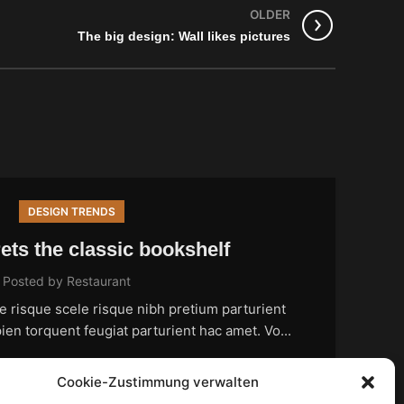
OLDER
The big design: Wall likes pictures
DESIGN TRENDS
ets the classic bookshelf
Posted by
Restaurant
le risque scele risque nibh pretium parturient
A
en torquent feugiat parturient hac amet. Vo...
CONTINUE READING
Cookie-Zustimmung verwalten