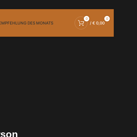
0
0
EMPFEHLUNG DES MONATS
/
€
0,00
rson